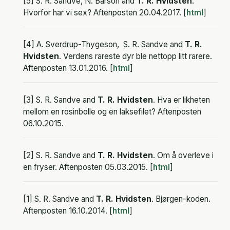
[5] S. R. Sandve, N. Barson and
T. R. Hvidsten
.
Hvorfor har vi sex? Aftenposten 20.04.2017. [
html
]
[4] A. Sverdrup-Thygeson, S. R. Sandve and
T. R.
Hvidsten
. Verdens rareste dyr ble nettopp litt rarere.
Aftenposten 13.01.2016. [
html
]
[3] S. R. Sandve and
T. R. Hvidsten
. Hva er likheten
mellom en rosinbolle og en laksefilet? Aftenposten
06.10.2015.
[2] S. R. Sandve and
T. R. Hvidsten
. Om å overleve i
en fryser. Aftenposten 05.03.2015. [
html
]
[1] S. R. Sandve and
T. R. Hvidsten
. Bjørgen-koden.
Aftenposten 16.10.2014. [
html
]