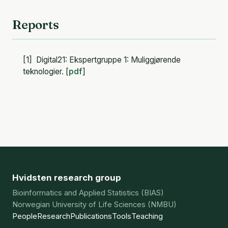
Reports
[1] Digital21: Ekspertgruppe 1: Muliggjørende
teknologier. [
pdf
]
Hvidsten research group
Bioinformatics and Applied Statistics (BIAS)
Norwegian University of Life Sciences (NMBU)
People
Research
Publications
Tools
Teaching