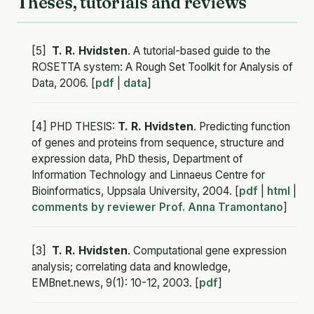
Theses, tutorials and reviews
[5]
T. R. Hvidsten
. A tutorial-based guide to the
ROSETTA system: A Rough Set Toolkit for Analysis of
Data, 2006. [
pdf
|
data
]
[4] PHD THESIS:
T. R. Hvidsten
. Predicting function
of genes and proteins from sequence, structure and
expression data, PhD thesis, Department of
Information Technology and Linnaeus Centre for
Bioinformatics, Uppsala University, 2004. [
pdf
|
html
|
comments by reviewer Prof. Anna Tramontano
]
[3]
T. R. Hvidsten
. Computational gene expression
analysis; correlating data and knowledge,
EMBnet.news, 9(1): 10-12, 2003. [
pdf
]